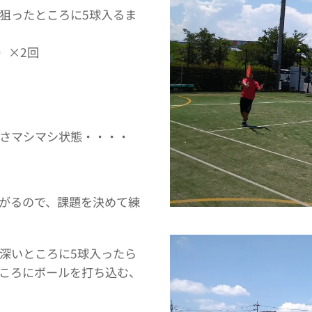
狙ったところに5球入るま
）×2回
さマシマシ状態・・・・
がるので、課題を決めて練
深いところに5球入ったら
ころにボールを打ち込む、