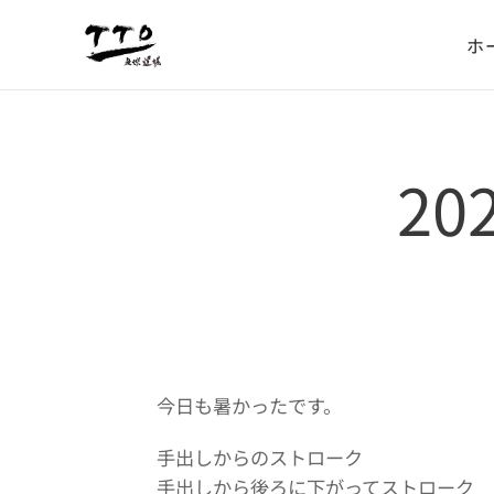
ホ
20
今日も暑かったです。
手出しからのストローク
手出しから後ろに下がってストローク