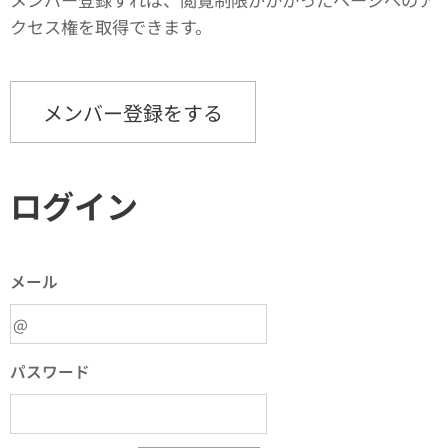
クセス権を取得できます。
メンバー登録をする
ログイン
メール
パスワード