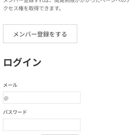
クセス権を取得できます。
メンバー登録をする
ログイン
メール
パスワード