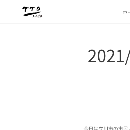
ホ
202
今日は立川市の市民