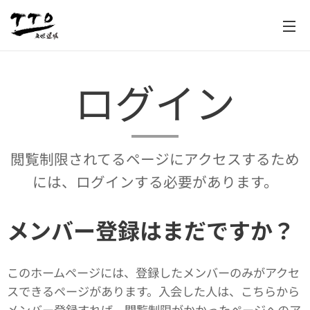
ログイン
閲覧制限されてるページにアクセスするため
には、ログインする必要があります。
メンバー登録はまだですか？
このホームページには、登録したメンバーのみがアクセ
スできるページがあります。入会した人は、こちらから
メンバー登録すれば、閲覧制限がかかったページへのア