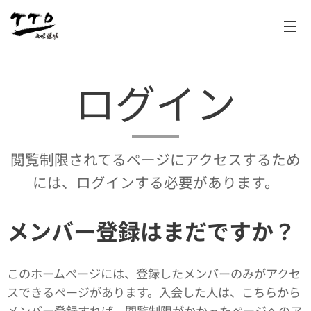
ログイン
閲覧制限されてるページにアクセスするため
には、ログインする必要があります。
メンバー登録はまだですか？
このホームページには、登録したメンバーのみがアクセ
スできるページがあります。入会した人は、こちらから
メンバー登録すれば、閲覧制限がかかったページへのア