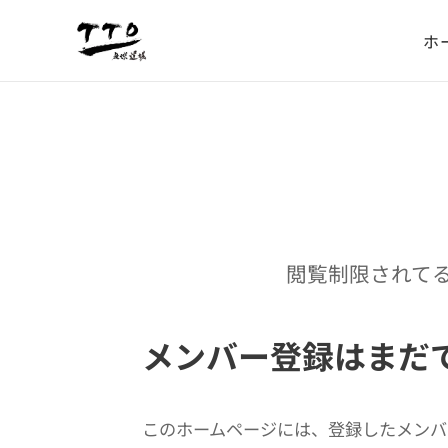
ホ
閲覧制限されて
メンバー登録はまだ
このホームページには、登録したメンバ