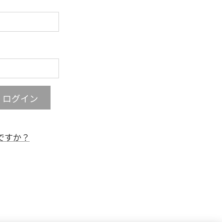
ログイン
ですか？