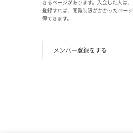
きるページがあります。入会した人は、
登録すれば、閲覧制限がかかったページ
得できます。
メンバー登録をする