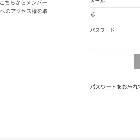
メール
こちらからメンバー
へのアクセス権を取
パスワード
パスワードをお忘れ