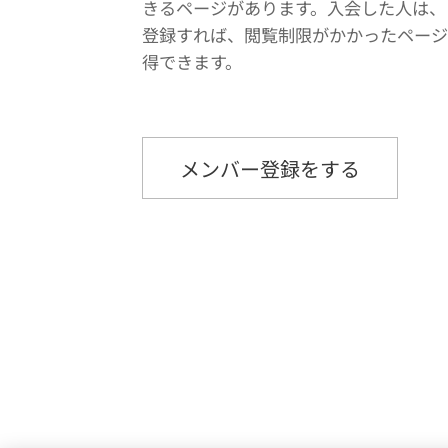
きるページがあります。入会した人は、
登録すれば、閲覧制限がかかったページ
得できます。
メンバー登録をする