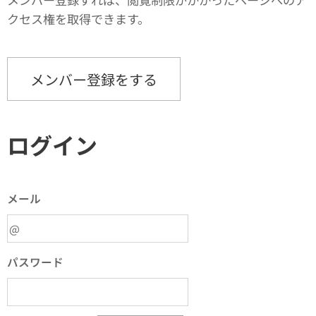
クセス権を取得できます。
メンバー登録をする
ログイン
メール
パスワード